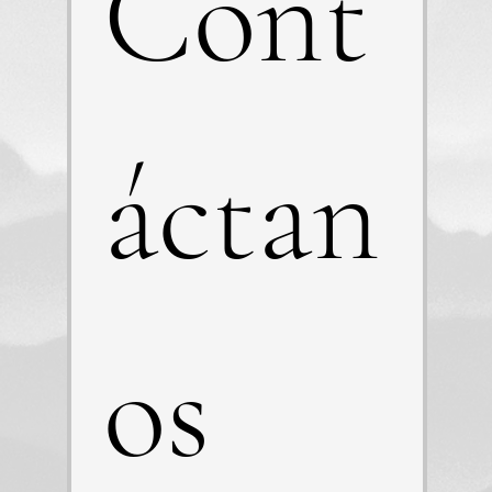
Cont
áctan
os